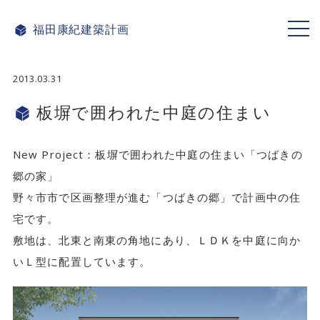
福田康紀
建築計画
ME
NU
2013.03.31
板塀で囲われた中庭の住まい
New Project：板塀で囲われた中庭の住まい「つばきの
郷の家」
野々市市で区画整理が進む「つばきの郷」で計画中の住
宅です。
敷地は、北東と南東の角地にあり、ＬＤＫを中庭に向か
いＬ型に配置しています。