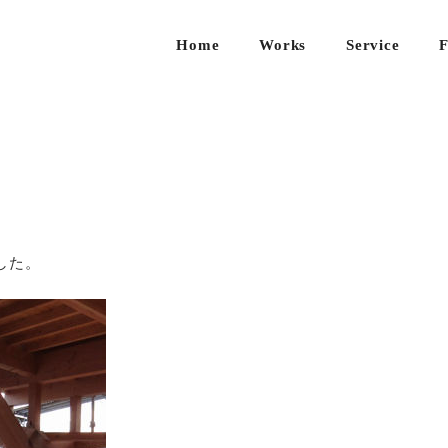
Home
Works
Service
F
新築
住宅
の設
計
既存
住宅
した。
のリ
ノベ
ーシ
ョン
店舗
/ 事
務所
のデ