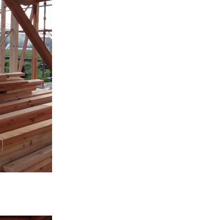
ザイ
ン・
リノ
ベー
ショ
ン