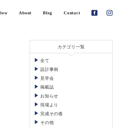
low
About
Blog
Contact
ご
依
カテゴリ一覧
頼
の
全て
流
れ
設計事例
見学会
家
づ
掲載誌
く
お知らせ
り
の
現場より
期
完成その後
間
に
その他
つ