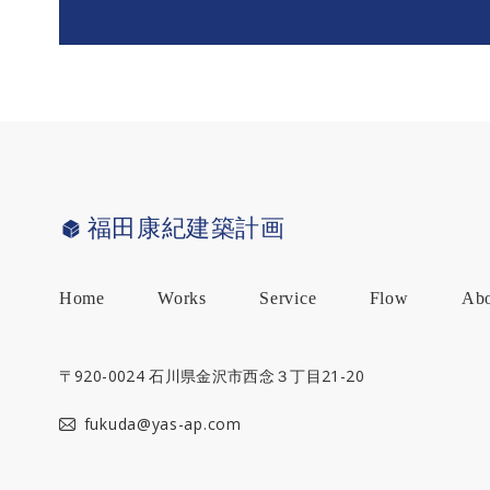
福田康紀建築計画
Home
Works
Service
Flow
Ab
新築
〒920-0024 石川県金沢市西念３丁目21-20
住宅
の設
fukuda@yas-ap.com
計
既存