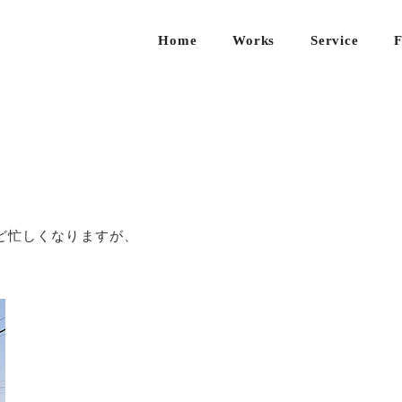
Home
Works
Service
F
新築
住宅
の設
計
既存
住宅
ど忙しくなりますが、
のリ
ノベ
ーシ
ョン
店舗
/ 事
務所
のデ