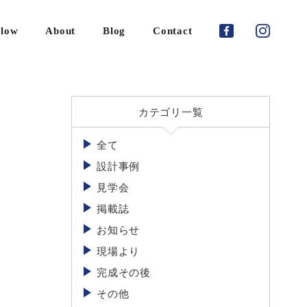
low
About
Blog
Contact
ご
依
カテゴリ一覧
頼
の
全て
流
れ
設計事例
見学会
家
づ
掲載誌
く
お知らせ
り
の
現場より
期
完成その後
間
に
その他
つ