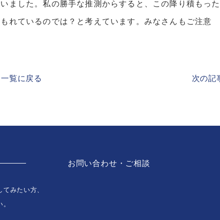
ていました。私の勝手な推測からすると、この降り積もっ
ザイ
埋もれているのでは？と考えています。みなさんもご注意
ン・
リノ
ベー
ショ
ン
一覧に戻る
次の記事
お問い合わせ・ご相談
してみたい方、
い。