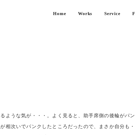
Home
Works
Service
F
新築
住宅
の設
計
既存
住宅
のリ
ノベ
ーシ
ョン
店舗
いるような気が・・・。よく見ると、助手席側の後輪がパ
/ 事
人が相次いでパンクしたところだったので、まさか自分も
務所
のデ