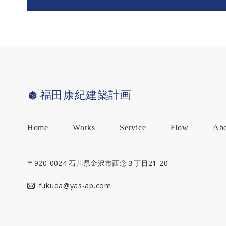
福田康紀建築計画
Home
Works
Service
Flow
Ab
新築
〒920-0024 石川県金沢市西念３丁目21-20
住宅
の設
fukuda@yas-ap.com
計
既存
住宅