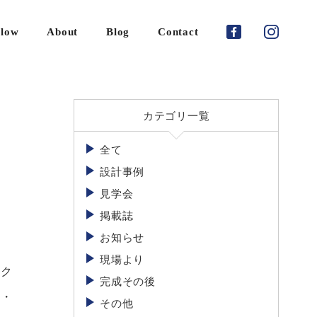
low
About
Blog
Contact
ご
依
カテゴリ一覧
頼
の
全て
流
れ
設計事例
見学会
家
づ
掲載誌
く
お知らせ
り
の
現場より
ンク
期
完成その後
間
・・
に
その他
つ